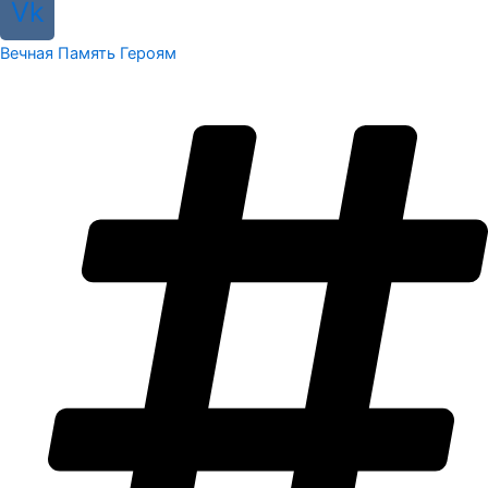
Vk
Вечная Память Героям