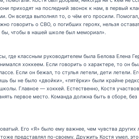
, помогали. Костя был добрым, никогда ни с кем не сс
(они приходят на последний звонок к нам, в первый кл
. Он всегда выполнял то, о чём его просили. Помогал, 
ужно говорить о СВО, о погибших героях, нельзя остава
ь бы, чтобы в нашей школе был мемориал».
сы, где классным руководителем была Белова Елена Ге
нимался хоккеем. Если говорить о характере, то он бы
лассе. Если он бежал, то стулья летели, дети летели. Е
ишь бы не было «двойки», «пятёрки» были крайне редко
 школы. Главное — хоккей. Естественно, Костя участво
анять первое место. Команда должна быть в сборе, без
оватый. Его «Я» было ему важнее, чем чувства других
оже представлял по-своему. Дружить Костя умел, это 