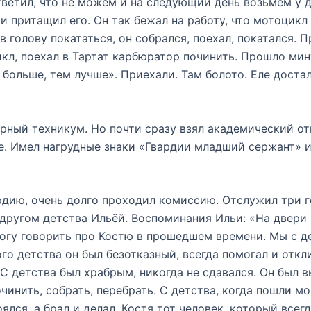
ветил, что не можем и на следующий день возьмём у д
 притащил его. Он так бежал на работу, что мотоцикл 
в голову покататься, он собрался, поехал, покатался. П
л, поехал в Тартат карбюратор починить. Прошло минут
 больше, тем лучше». Приехали. Там болото. Еле доста
рный техникум. Но почти сразу взял академический от
. Имел нагрудные знаки «Гвардии младший сержант» и «
дию, очень долго проходил комиссию. Отслужил три г
с другом детства Ильёй. Воспоминания Ильи: «На двери
могу говорить про Костю в прошедшем времени. Мы с д
о детства он был безотказный, всегда помогал и откли
 С детства был храбрым, никогда не сдавался. Он бы
нить, собрать, перебрать. С детства, когда пошли моп
оялся, а брал и делал. Костя тот человек, который всег