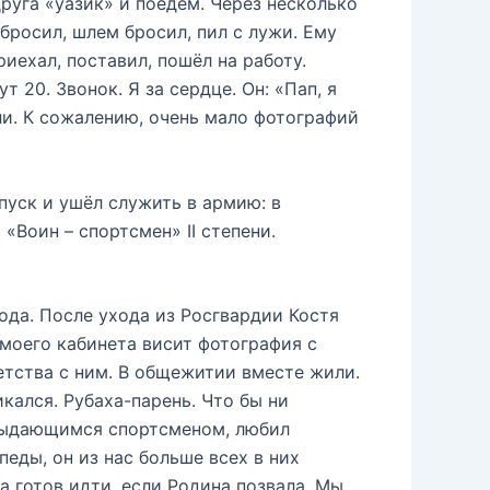
руга «уазик» и поедем. Через несколько
бросил, шлем бросил, пил с лужи. Ему
риехал, поставил, пошёл на работу.
 20. Звонок. Я за сердце. Он: «Пап, я
ли. К сожалению, очень мало фотографий
пуск и ушёл служить в армию: в
Воин – спортсмен» II степени.
ода. После ухода из Росгвардии Костя
 моего кабинета висит фотография с
етства с ним. В общежитии вместе жили.
кался. Рубаха-парень. Что бы ни
л выдающимся спортсменом, любил
еды, он из нас больше всех в них
да готов идти, если Родина позвала. Мы