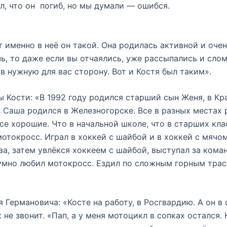
л, что он погиб, но мы думали — ошибся.
т именно в неё он такой. Она родилась активной и оче
ь, то даже если вы отчаялись, уже рассыпались и слом
 в нужную для вас сторону. Вот и Костя был таким».
Кости: «В 1992 году родился старший сын Женя, в Кра
 Саша родился в Железногорске. Все в разных местах р
се хорошие. Что в начальной школе, что в старших кла
мотокросс. Играл в хоккей с шайбой и в хоккей с мяч
а, затем увлёкся хоккеем с шайбой, выступал за кома
умно любил мотокросс. Ездил по сложным горным трасс
Германовича: «Косте на работу, в Росгвардию. А он в 
 не звонит. «Пап, а у меня мотоцикл в сопках остался.