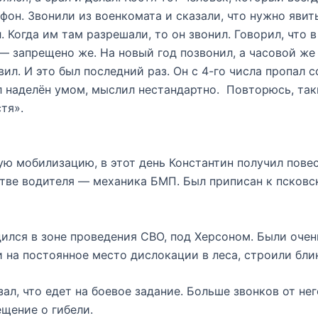
ефон. Звонили из военкомата и сказали, что нужно явит
. Когда им там разрешали, то он звонил. Говорил, что 
 запрещено же. На новый год позвонил, а часовой же п
ил. И это был последний раз. Он с 4-го числа пропал со
л наделён умом, мыслил нестандартно. Повторюсь, так
тя».
ую мобилизацию, в этот день Константин получил пове
стве водителя — механика БМП. Был приписан к псков
дился в зоне проведения СВО, под Херсоном. Были очен
ли на постоянное место дислокации в леса, строили бл
зал, что едет на боевое задание. Больше звонков от не
ещение о гибели.