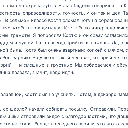
 прямо до скрипа зубов. Если обидели товарища, то Ко
естность, справедливость, точность. И он так и шёл. Т
. В седьмом классе Костя сломал ногу на соревновани
лях, чтобы проводить нас. Косте было интересно живое
мы, грамоты. Я попросила Костю и он сразу согласился
рдцем и душой. Готов всегда прийти на помощь. Да, с 
ной была. Костя был очень азартный: хоккей с мячом, 
в Росгвардию. В душе он такой человек, который чётко
сторий — и смешных, и грустных. Мы собираемся и обс
ина позвала, значит, надо идти.
лаевной, Костя был на учениях. Потом, в декабре, мама
у со школой начали собирать посылку. Отправили. Пере
льчишки отправили видео с благодарностями, что дошл
сти не стало. Все до последнего верили, что это какая