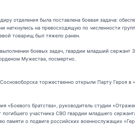
ндиру отделения была поставлена боевая задача: обес
ни наткнулись на превосходящую по численности групп
оевой товарищ был тяжело ранен.
и выполнении боевых задач, гвардии младший сержант 
орденом Мужества, посмертно.
Сосновоборска торжественно открыли Парту Героя в ч
ния «Боевого братства», руководитель студии «Отраже
т погибшего участника СВО гвардии младшего сержанта
ию памяти о подвиге российских военнослужащих «Гер