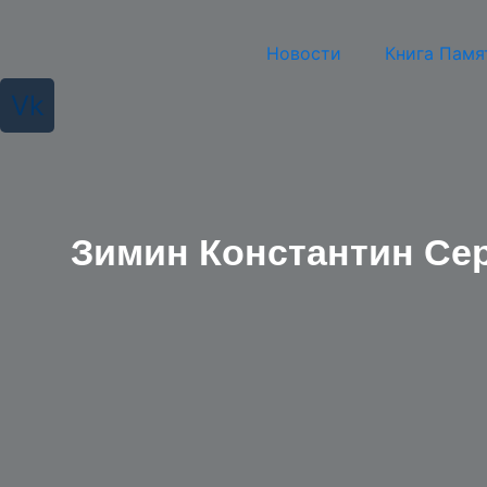
Перейти
к
Новости
Книга Памя
содержимому
Vk
Зимин Константин Се