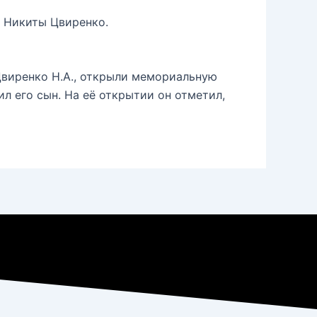
ь Никиты Цвиренко.
Цвиренко Н.А., открыли мемориальную
л его сын. На её открытии он отметил,