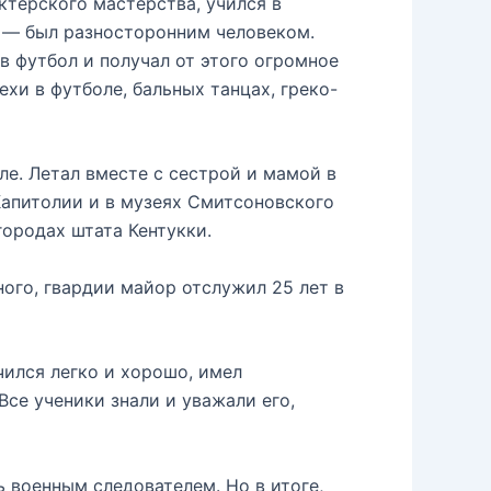
ктёрского мастерства, учился в
 — был разносторонним человеком.
в футбол и получал от этого огромное
и в футболе, бальных танцах, греко-
е. Летал вместе с сестрой и мамой в
 Капитолии и в музеях Смитсоновского
городах штата Кентукки.
ого, гвардии майор отслужил 25 лет в
чился легко и хорошо, имел
Все ученики знали и уважали его,
 военным следователем. Но в итоге,