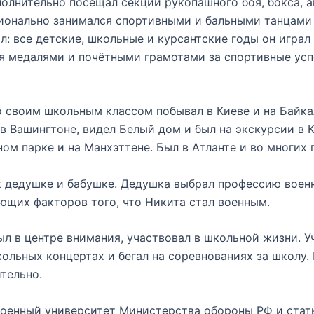
олнительно посещал секции рукопашного боя, бокса, а
ионально занимался спортивными и бальными танцами
: все детские, школьные и курсантские годы он играл 
 медалями и почётными грамотами за спортивные успех
 своим школьным классом побывал в Киеве и на Байкал
 в Вашингтоне, видел Белый дом и был на экскурсии в
ом парке и на Манхэттене. Был в Атланте и во многих 
к дедушке и бабушке. Дедушка выбрал профессию военн
ющих факторов того, что Никита стал военным.
ыл в центре внимания, участвовал в школьной жизни. У
ольных концертах и бегал на соревнованиях за школу. 
тельно.
Военный университет Министерства обороны РФ и стать