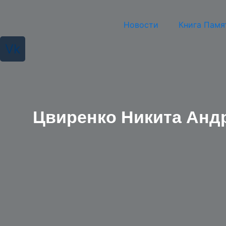
Перейти
к
Новости
Книга Памя
содержимому
Vk
Цвиренко Никита Анд