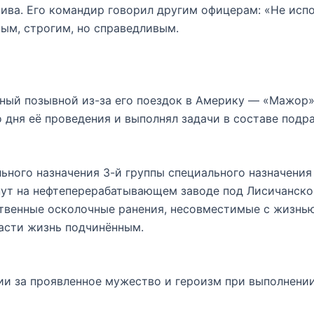
ива. Его командир говорил другим офицерам: «Не испо
ым, строгим, но справедливым.
нный позывной из-за его поездок в Америку — «Мажор»
 дня её проведения и выполнял задачи в составе подр
льного назначения 3-й группы специального назначени
инут на нефтеперерабатывающем заводе под Лисичанско
твенные осколочные ранения, несовместимые с жизнью
асти жизнь подчинённым.
и за проявленное мужество и героизм при выполнении