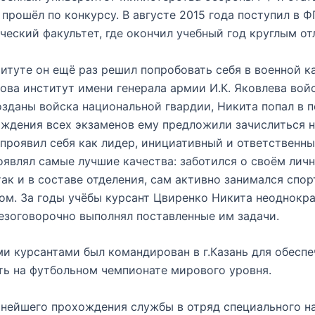
е прошёл по конкурсу. В августе 2015 года поступил в
еский факультет, где окончил учебный год круглым от
итуте он ещё раз решил попробовать себя в военной ка
ва институт имени генерала армии И.К. Яковлева вой
озданы войска национальной гвардии, Никита попал в п
ождения всех экзаменов ему предложили зачислиться н
 проявил себя как лидер, инициативный и ответственн
оявлял самые лучшие качества: заботился о своём лич
ак и в составе отделения, сам активно занимался спор
ром. За годы учёбы курсант Цвиренко Никита неоднок
безоговорочно выполнял поставленные им задачи.
ми курсантами был командирован в г.Казань для обесп
ать на футбольном чемпионате мирового уровня.
ьнейшего прохождения службы в отряд специального на