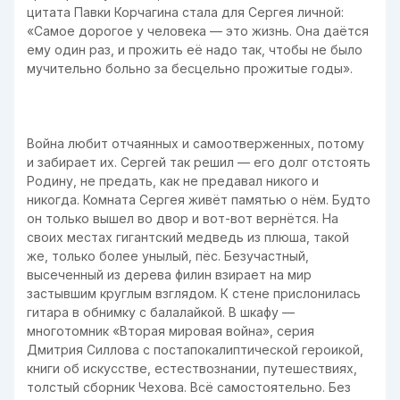
цитата Павки Корчагина стала для Сергея личной:
«Самое дорогое у человека — это жизнь. Она даётся
ему один раз, и прожить её надо так, чтобы не было
мучительно больно за бесцельно прожитые годы».
Война любит отчаянных и самоотверженных, потому
и забирает их. Сергей так решил — его долг отстоять
Родину, не предать, как не предавал никого и
никогда. Комната Сергея живёт памятью о нём. Будто
он только вышел во двор и вот-вот вернётся. На
своих местах гигантский медведь из плюша, такой
же, только более унылый, пёс. Безучастный,
высеченный из дерева филин взирает на мир
застывшим круглым взглядом. К стене прислонилась
гитара в обнимку с балалайкой. В шкафу —
многотомник «Вторая мировая война», серия
Дмитрия Силлова с постапокалиптической героикой,
книги об искусстве, естествознании, путешествиях,
толстый сборник Чехова. Всё самостоятельно. Без