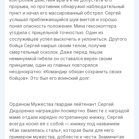
прорыва, но противник обнаружил наблюдательный
пункт и начал его массированный обстрел. Сергей
услышал приближающийся шум винтов и хорошо
понял опасность положения. Мина гексокоптера
угодила с прицельной точностью. Один из
сослуживцев успел выскочить и уклониться. Другого
бойца Сергей накрыл своим телом, получив
смертельный осколок. Даже перед лицом
неминуемой гибели он оставался верен своим
принципам, один из главных повторялся
неоднократно: «Командир обязан сохранить своих
бойцов». Это был его воинский долг.
Орденом Мужества гвардии лейтенант Сергей
Дидоренко награждён посмертно. Вместе с наградой
маме отдали изрядно потрёпанную книжку, Сергей
всегда носил её с собой — книжку под названием
«Как закалялась сталь», которая была для него
примером мужества, доблести и чести. Знаменитая