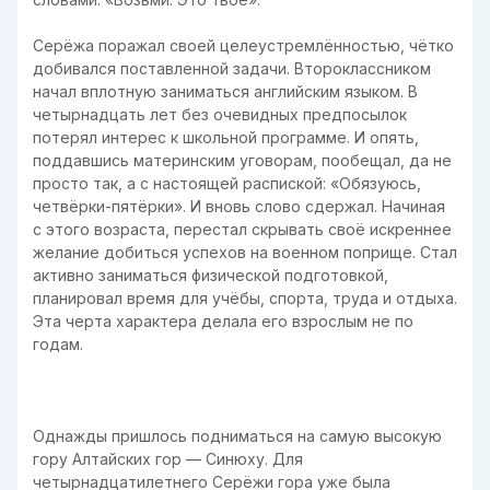
Серёжа поражал своей целеустремлённостью, чётко
добивался поставленной задачи. Второклассником
начал вплотную заниматься английским языком. В
четырнадцать лет без очевидных предпосылок
потерял интерес к школьной программе. И опять,
поддавшись материнским уговорам, пообещал, да не
просто так, а с настоящей распиской: «Обязуюсь,
четвёрки-пятёрки». И вновь слово сдержал. Начиная
с этого возраста, перестал скрывать своё искреннее
желание добиться успехов на военном поприще. Стал
активно заниматься физической подготовкой,
планировал время для учёбы, спорта, труда и отдыха.
Эта черта характера делала его взрослым не по
годам.
Однажды пришлось подниматься на самую высокую
гору Алтайских гор — Синюху. Для
четырнадцатилетнего Серёжи гора уже была