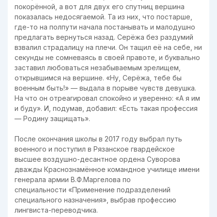
покорённой, а вот для двух его спутниц вершина
показалась недосягаемой. Та из них, что постарше,
где-то на полпути начала постанывать и малодушно
предлагать вернуться назад. Серёжа без раздумий
взвалил страдалицу на плечи. Он тащил её на себе, ни
секунды не сомневаясь в своей правоте, и буквально
заставил любоваться незабываемым зрелищем,
открывшимся на вершине. «Ну, Серёжа, тебе бы
военным быть!» — выдала в порыве чувств девушка.
На что он отреагировал спокойно и уверенно: «А я им
и буду». И, подумав, добавил: «Есть такая профессия
— Родину защищать».
После окончания школы в 2017 году выбрал путь
военного и поступил в Рязанское гвардейское
высшее воздушно-десантное ордена Суворова
дважды Краснознамённое командное училище имени
генерала армии В.Ф.Маргелова по
специальности «Применение подразделений
специального назначения», выбрав профессию
лингвиста-переводчика.