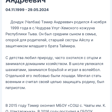
04.11.1999 - 29.05.2024
Дондук (Чалбаа) Тэмир Андреевич родился 4 ноября
1999 года в с.Чодураа Улуг-Хемского кожууна
Республики Тыва. Он был средним сыном в семье,
опорой для родителей, старшей сестры Айслу и
защитником младшего брата Таймира.
С детства любил природу, часто охотился с отцом и
занимался домашним хозяйством. В школе увлекался
шахматами, занимался борьбой и играл в волейбол.
Отдельной его любовью были лошади. Мечтал стать
военным и считал своей целью защищать родину, был
патриотом.
В 2015 году Тэмир окончил МБОУ «СОШ с. Чааты им. К.
О. Шактаржыка». В 2016 году поступил в ГБПОУ