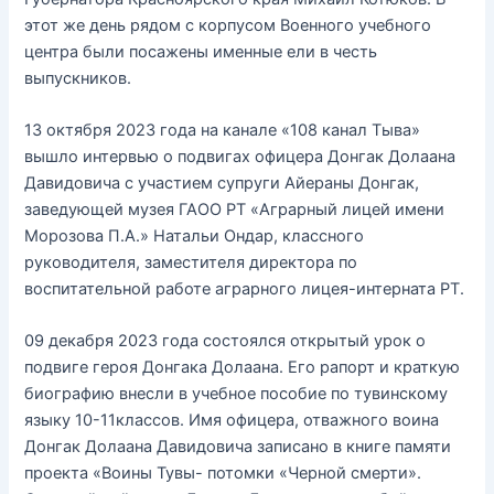
этот же день рядом с корпусом Военного учебного
центра были посажены именные ели в честь
выпускников.
13 октября 2023 года на канале «108 канал Тыва»
вышло интервью о подвигах офицера Донгак Долаана
Давидовича с участием супруги Айераны Донгак,
заведующей музея ГАОО РТ «Аграрный лицей имени
Морозова П.А.» Натальи Ондар, классного
руководителя, заместителя директора по
воспитательной работе аграрного лицея-интерната РТ.
09 декабря 2023 года состоялся открытый урок о
подвиге героя Донгака Долаана. Его рапорт и краткую
биографию внесли в учебное пособие по тувинскому
языку 10-11классов. Имя офицера, отважного воина
Донгак Долаана Давидовича записано в книге памяти
проекта «Воины Тувы- потомки «Черной смерти».