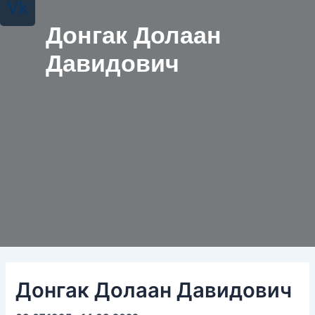
Vk
Донгак Долаан
Давидович
Донгак Долаан Давидович