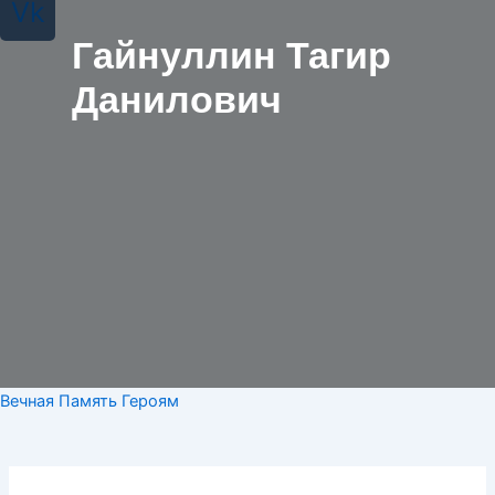
Vk
Гайнуллин Тагир
Данилович
Вечная Память Героям