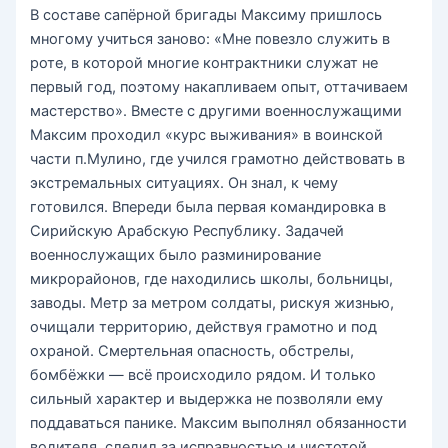
В составе сапёрной бригады Максиму пришлось
многому учиться заново: «Мне повезло служить в
роте, в которой многие контрактники служат не
первый год, поэтому накапливаем опыт, оттачиваем
мастерство». Вместе с другими военнослужащими
Максим проходил «курс выживания» в воинской
части п.Мулино, где учился грамотно действовать в
экстремальных ситуациях. Он знал, к чему
готовился. Впереди была первая командировка в
Сирийскую Арабскую Республику. Задачей
военнослужащих было разминирование
микрорайонов, где находились школы, больницы,
заводы. Метр за метром солдаты, рискуя жизнью,
очищали территорию, действуя грамотно и под
охраной. Смертельная опасность, обстрелы,
бомбёжки — всё происходило рядом. И только
сильный характер и выдержка не позволяли ему
поддаваться панике. Максим выполнял обязанности
водителя, следил за исправностью и чистотой