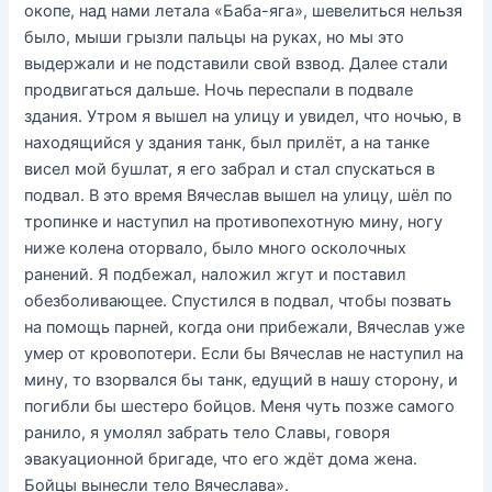
окопе, над нами летала «Баба-яга», шевелиться нельзя
было, мыши грызли пальцы на руках, но мы это
выдержали и не подставили свой взвод. Далее стали
продвигаться дальше. Ночь переспали в подвале
здания. Утром я вышел на улицу и увидел, что ночью, в
находящийся у здания танк, был прилёт, а на танке
висел мой бушлат, я его забрал и стал спускаться в
подвал. В это время Вячеслав вышел на улицу, шёл по
тропинке и наступил на противопехотную мину, ногу
ниже колена оторвало, было много осколочных
ранений. Я подбежал, наложил жгут и поставил
обезболивающее. Спустился в подвал, чтобы позвать
на помощь парней, когда они прибежали, Вячеслав уже
умер от кровопотери. Если бы Вячеслав не наступил на
мину, то взорвался бы танк, едущий в нашу сторону, и
погибли бы шестеро бойцов. Меня чуть позже самого
ранило, я умолял забрать тело Славы, говоря
эвакуационной бригаде, что его ждёт дома жена.
Бойцы вынесли тело Вячеслава».