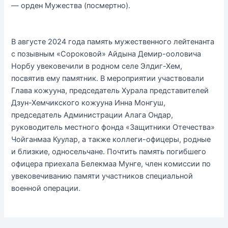
— орден Мужества (посмертно).
В августе 2024 года память мужественного лейтенанта
с позывным «Сороковой» Айдына Демир-ооловича
Норбу увековечили в родном селе Элдиг-Хем,
посвятив ему памятник. В мероприятии участвовали
Глава кожууна, председатель Хурала представителей
Дзун-Хемчикского кожууна Инна Монгуш,
председатель Администрации Алага Ондар,
руководитель местного фонда «Защитники Отечества»
Чойганмаа Куулар, а также коллеги-офицеры, родные
и близкие, односельчане. Почтить память погибшего
офицера приехала Белекмаа Мунге, член комиссии по
увековечиванию памяти участников специальной
военной операции.