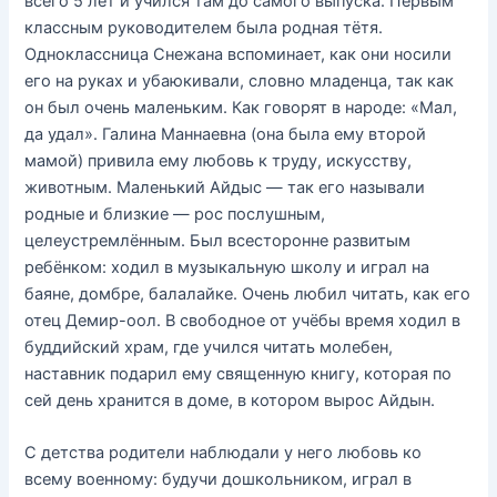
всего 5 лет и учился там до самого выпуска. Первым
классным руководителем была родная тётя.
Одноклассница Снежана вспоминает, как они носили
его на руках и убаюкивали, словно младенца, так как
он был очень маленьким. Как говорят в народе: «Мал,
да удал». Галина Маннаевна (она была ему второй
мамой) привила ему любовь к труду, искусству,
животным. Маленький Айдыс — так его называли
родные и близкие — рос послушным,
целеустремлённым. Был всесторонне развитым
ребёнком: ходил в музыкальную школу и играл на
баяне, домбре, балалайке. Очень любил читать, как его
отец Демир-оол. В свободное от учёбы время ходил в
буддийский храм, где учился читать молебен,
наставник подарил ему священную книгу, которая по
сей день хранится в доме, в котором вырос Айдын.
С детства родители наблюдали у него любовь ко
всему военному: будучи дошкольником, играл в