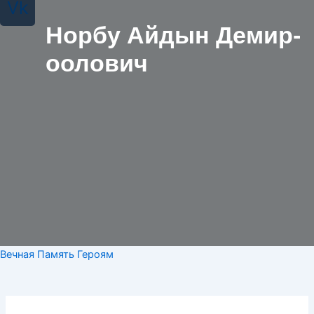
Vk
Норбу Айдын Демир-
оолович
Вечная Память Героям