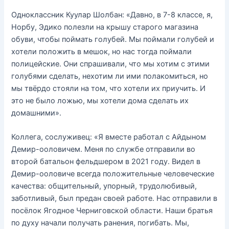
Одноклассник Куулар Шолбан: «Давно, в 7-8 классе, я,
Норбу, Эдико полезли на крышу старого магазина
обуви, чтобы поймать голубей. Мы поймали голубей и
хотели положить в мешок, но нас тогда поймали
полицейские. Они спрашивали, что мы хотим с этими
голубями сделать, нехотим ли ими полакомиться, но
мы твёрдо стояли на том, что хотели их приучить. И
это не было ложью, мы хотели дома сделать их
домашними».
Коллега, сослуживец: «Я вместе работал с Айдыном
Демир-ооловичем. Меня по службе отправили во
второй батальон фельдшером в 2021 году. Видел в
Демир-ооловиче всегда положительные человеческие
качества: общительный, упорный, трудолюбивый,
заботливый, был предан своей работе. Нас отправили в
посёлок Ягодное Черниговской области. Наши братья
по духу начали получать ранения, погибать. Мы,