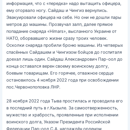
информация, что с «передка» надо вытащить офицера,
ему оторвало ногу. Сайдаш и Чингиз вернулись.
Эвакуировали офицера на себе. Но они не дошли пары
метров до машины. Прозвучал залп, далее прямое
попадание снаряда «Himars», высланного Украине от
НАТО, оборвавшего жизни сразу троих человек.
Осколки снаряда пробили броню машины. Из четверых
спасённых Сайдашем и Чингизом бойцов до госпиталя
доехал лишь один. Сайдаш Александрович Пар-оол до
конца оставался верен своему воинскому долгу,
боевым товарищам. Его горячее, отважное сердце
остановилось 4 ноября 2022 года при освобождении
пос.Червонопоповка ЛНР.
28 ноября 2022 года Тыва простилась и проводила его
в последний путь в г.Кызыле. За самоотверженность,
мужество и храбрость, проявленные при исполнении
воинского долга, Указом Президента Российской
Федерации Пар-оол С.А. награждён орденом