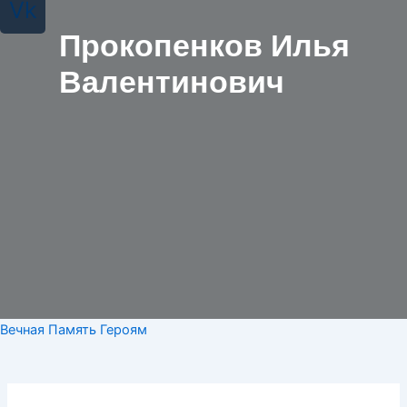
Vk
Прокопенков Илья
Валентинович
Вечная Память Героям