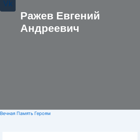
Vk
Ражев Евгений
Андреевич
Вечная Память Героям