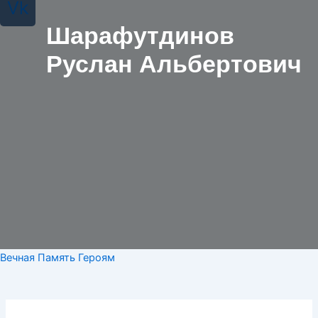
Vk
Шарафутдинов
Руслан Альбертович
Вечная Память Героям