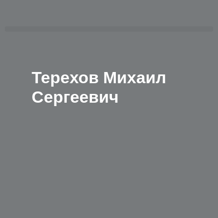
Перейти
к
содержимому
Menu
Терехов Михаил
Сергеевич