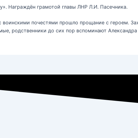
». Награждён грамотой главы ЛНР Л.И. Пасечника.
а с воинскими почестями прошло прощание с героем. З
комые, родственники до сих пор вспоминают Александр