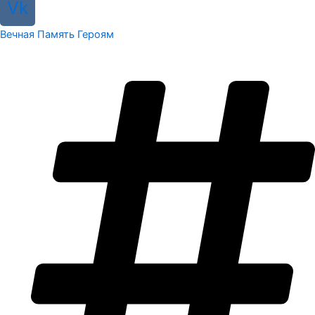
Vk
Вечная Память Героям