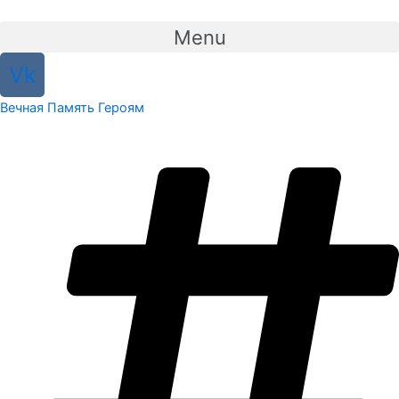
Перейти
к
Menu
содержимому
Vk
Вечная Память Героям